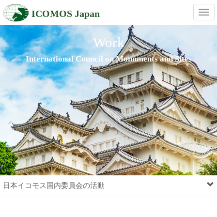
ICOMOS Japan
Tog
navi
Work
International Council on Monuments and Sites
日本イコモス国内委員会の活動