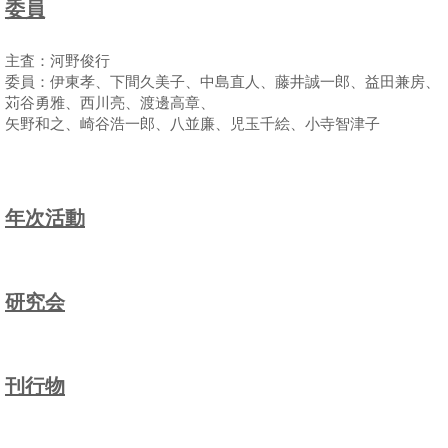
委員
主査：河野俊行
委員：伊東孝、下間久美子、中島直人、藤井誠一郎、益田兼房、
苅谷勇雅、西川亮、渡邊高章、
矢野和之、崎谷浩一郎、八並廉、児玉千絵、小寺智津子
年次活動
研究会
刊行物