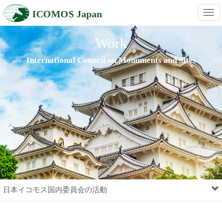
ICOMOS Japan
Tog
navi
Work
International Council on Monuments and Sites
日本イコモス国内委員会の活動