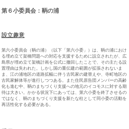
第６小委員会：鞆の浦
設立趣意
第六小委員会（鞆の浦）（以下「第六小委」）は、鞆の浦におけ
る埋め立て架橋問題への対応を支援するために設立されたが、広
島県が埋め立て架橋計画を公式に撤回したことで、その主たる設
置理由は失われた。しかし国の重伝建の範囲が拡張されないま
ま、江の浦地区の道路拡幅に伴う古民家の建替えや、寺町地区の
古民家解体等が進行しつつある。また住民原告団メンバーの高齢
化も進む中、鞆のまちづくり支援への地元のイコモスに対する期
待は大きい。かかる状況下にあっては、第六小委を終了させるの
ではなく、鞆のまちづくり支援を新たな柱として同小委の活動を
再活性化する必要がある。